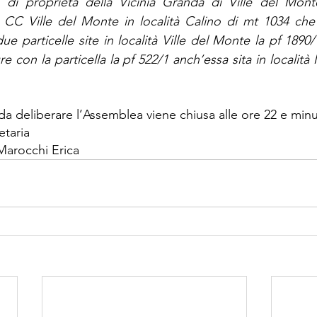
di proprietà della Vicinia Granda di Ville del Monte. 
in CC Ville del Monte in località Calino di mt 1034 che
 particelle site in località Ville del Monte la pf 1890/
e con la particella la pf 522/1 anch’essa sita in località
da deliberare l’Assemblea viene chiusa alle ore 22 e minu
etaria
Marocchi Erica