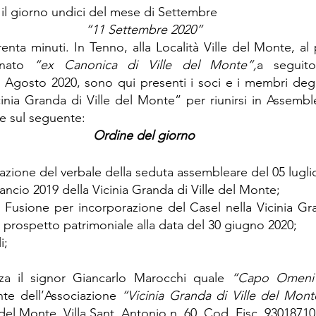
 il giorno undici del mese di Settembre
“11 Settembre 2020”
renta minuti. In Tenno, alla Località Ville del Monte, al
inato 
“ex Canonica di Ville del Monte”,
a seguito
Agosto 2020, sono qui presenti i soci e i membri degli
cinia Granda di Ville del Monte” per riunirsi in Assemble
re sul seguente:
Ordine del giorno
vazione del verbale della seduta assembleare del 05 lugli
ancio 2019 della Vicinia Granda di Ville del Monte;
i Fusione per incorporazione del Casel nella Vicinia Gran
 prospetto patrimoniale alla data del 30 giugno 2020;
i;
za il signor Giancarlo Marocchi quale 
“Capo Omeni
te dell’Associazione 
“Vicinia Granda di Ville del Mont
 del Monte, Villa Sant. Antonio n. 60, Cod. Fisc. 93018710