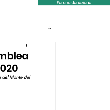
Fai una donazione
tattaci
emblea
2020
le del Monte del 