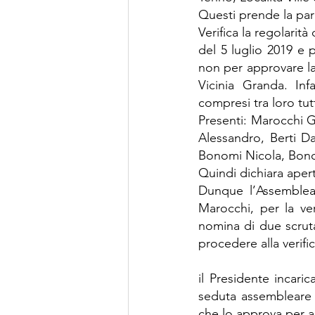
Questi prende la par
Verifica la regolarit
del 5 luglio 2019 e 
non per approvare la
Vicinia Granda. Inf
compresi tra loro tut
Presenti: Marocchi G
Alessandro, Berti D
Bonomi Nicola, Bono
Quindi dichiara apert
Dunque l’Assemblea 
Marocchi, per la ve
nomina di due scruta
procedere alla verific
il Presidente incaric
seduta assembleare 
che lo approva per al