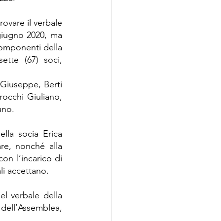
ovare il verbale 
giugno 2020, ma 
omponenti della 
tte (67) soci, 
Giuseppe, Berti 
occhi Giuliano, 
uno.
la socia Erica 
re, nonché alla 
n l’incarico di 
ali accettano.
el verbale della 
dell’Assemblea, 