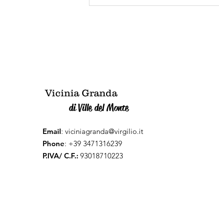
Vicinia Bonomi Speranza
nella Vicinia Granda di
Ville del Monte.
Vicinia Granda
di Ville del Monte
Email
:
viciniagranda@virgilio.it
Phone
: +39 3471316239
P.IVA/ C.F.:
93018710223