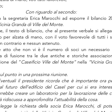
o; 
Con riguardo al secondo:
ca la segretaria Erica Marocchi ad esporre il bilancio 20
icinia Granda di Ville del Monte.
 il testo di bilancio, che al presente verbale si allega 
 per alzata di mano, con il voto favorevole di tutti i so
n contrario e nessun astenuto. 
e atto che non vi è il numero di soci un necessario 
a di fusione tra le due antiche e storiche associazioni 
ione del “
Caseificio Ville del Monte” 
nella 
“Vicinia Gra
ul punto in una prossima riunione.
ventuali il presidente ricorda che è importante ora pe
al futuro dell’edificio del Casel per cui si era interess
orrebbe creare un laboratorio per la lavorazione delle c
à ridiscussa a approfondita l’attuabilità della cosa.
 legge la richiesta della socia Erica Marocchi, di pote