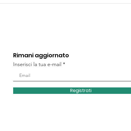
Bonomi Speranza nella
Vici
duemi
Vicinia Granda di Ville
del 
del Monte.
Rimani aggiornato
Inserisci la tua e-mail
Registrati