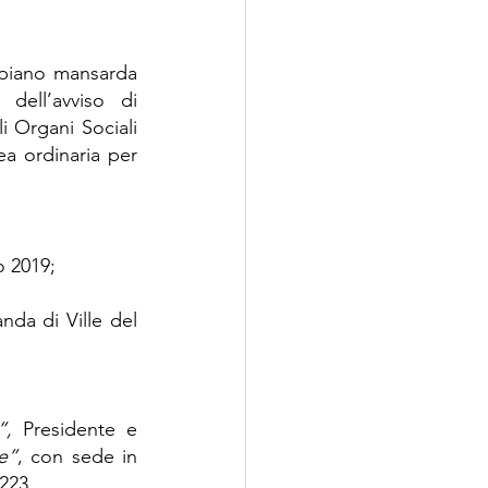
 piano mansarda 
 dell’avviso di 
 Organi Sociali 
a ordinaria per 
o 2019;
da di Ville del 
”, 
Presidente e 
e”
, con sede in 
223.