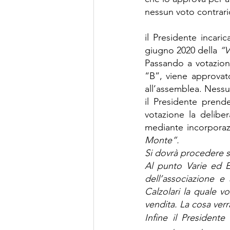
nessun voto contrari
il Presidente incari
giugno 2020 della 
“V
Passando a votazione,
“B”, viene approvato
all’assemblea. Nessu
il Presidente prend
votazione la deliber
mediante incorporaz
Monte”.
Si dovrà procedere s
Al punto Varie ed E
dell’associazione e 
Calzolari la quale v
vendita. La cosa verr
Infine il Presidente