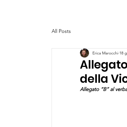
Vicinia Granda
Hom
All Posts
Erica Marocchi
18 
Allegato
della Vi
Allegato “B” al verba