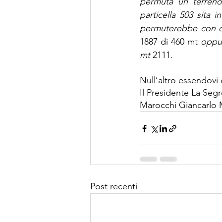
permuta un terreno 
particella 503 sita 
permuterebbe con due
1887 di 460 mt
 oppur
mt 
2111.
Null’altro essendovi 
Il Presidente La Segr
Marocchi Giancarlo 
Post recenti