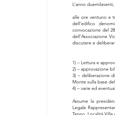
L’anno duemilaventi,
alle ore ventuno e t
dell’edifico denom
convocazione del 28 
dell’Associazione Vi
discutere e delibera
1) – Lettura e appro
2) – approvazione bil
3) – deliberazione d
Monte sulla base del
4) – varie ed eventual
Assume la presiden
Legale Rappresentan
Tenno, Località Ville