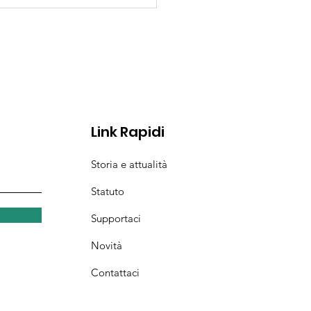
nia Granda di Ville
laventicinque, il giorno...
Monte.
Link Rapidi
Storia e attualità
Statuto
Supportaci
Novità
Contattaci