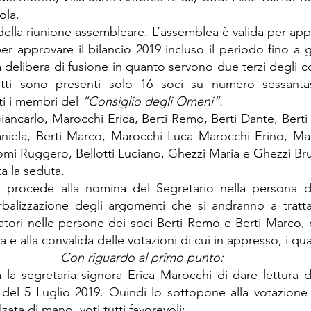
ola.
à della riunione assembleare. L’assemblea è valida per appr
per approvare il bilancio 2019 incluso il periodo fino a 
 delibera di fusione in quanto servono due terzi degli c
atti sono presenti solo 16 soci su numero sessantase
ti i membri del 
“Consiglio degli Omeni”.
iancarlo, Marocchi Erica, Berti Remo, Berti Dante, Berti 
aniela, Berti Marco, Marocchi Luca Marocchi Erino, Mar
mi Ruggero, Bellotti Luciano, Ghezzi Maria e Ghezzi Br
a la seduta.
procede alla nomina del Segretario nella persona del
rbalizzazione degli argomenti che si andranno a tratta
tori nelle persone dei soci Berti Remo e Berti Marco, co
a e alla convalida delle votazioni di cui in appresso, i qu
Con riguardo al primo punto:
a la segretaria signora Erica Marocchi di dare lettura d
del 5 Luglio 2019. Quindi lo sottopone alla votazione 
zata di mano, voti tutti favorevoli;