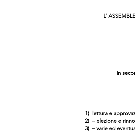
L’ ASSEMBL
in seco
1)  lettura e approv
2)  – elezione e rinn
3)  – varie ed eventua