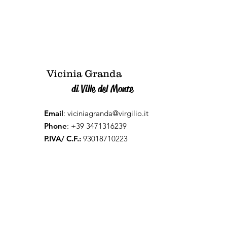
Ville del Monte.
Vicinia Granda
di Ville del Monte
Email
:
viciniagranda@virgilio.it
Phone
: +39 3471316239
P.IVA/ C.F.:
93018710223