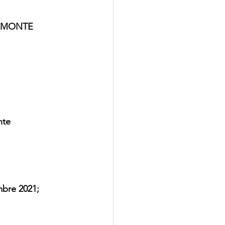
L MONTE
nte
mbre 2021;