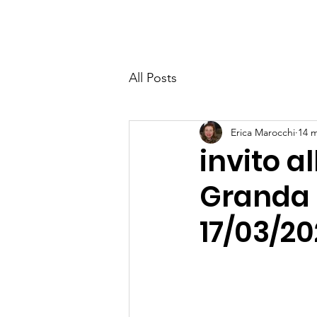
Vicinia Granda
Hom
All Posts
Erica Marocchi
14 m
invito a
Granda d
17/03/2