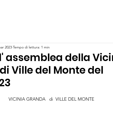
e
Novità
Storia e attualità
Statuto
Bilancio
Con
ar 2023
Tempo di lettura: 1 min
ll' assemblea della Vic
i Ville del Monte del
023
VICINIA GRANDA   di  VILLE DEL MONTE