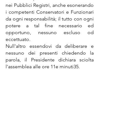
nei Pubblici Registri, anche esonerando 
i competenti Conservatori e Funzionari 
da ogni responsabilità; il tutto con ogni 
potere a tal fine necessario ed 
opportuno, nessuno escluso od 
eccettuato.
Null'altro essendovi da deliberare e 
nessuno dei presenti chiedendo la 
parola, il Presidente dichiara sciolta 
l'assemblea alle ore 11e minuti35.
Il Presidente                                               
La Segretaria
Marocchi Giancarlo                                     
Marocchi Erica